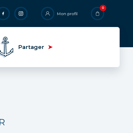
0
User
Mon profil
account
menu
Partager
R