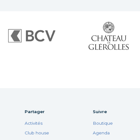
Visiter le site internet de
Visiter le site internet du
BCV Pully
Château de Glérolle
Partager
Suivre
Activités
Boutique
Club house
Agenda