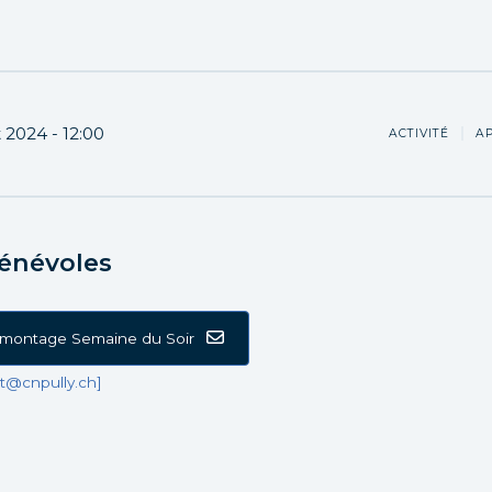
t 2024
12:00
ACTIVITÉ
A
énévoles
u montage Semaine du Soir
t@cnpully.ch]