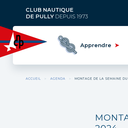
Aller
au
CLUB NAUTIQUE
contenu
DE PULLY
DEPUIS 1973
principal
Apprendre
Fil
ACCUEIL
AGENDA
MONTAGE DE LA SEMAINE DU 
d'Ariane
MONTA