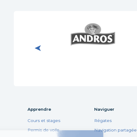
Visiter le site internet de
Andros
https://www.xn--
sdeuxfrres-5db.ch/
Apprendre
Naviguer
Cours et stages
Régates
Permis de voile
Navigation partagée