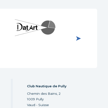
Visiter le site internet de
Visiter le site inter
DatArt
Faigle
Club Nautique de Pully
Chemin des Bains, 2
1009 Pully
Vaud - Suisse