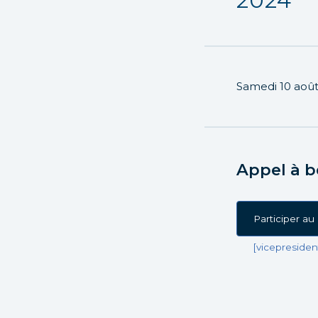
2024
Samedi 10 aoû
Appel à b
Participer a
[vicepresiden