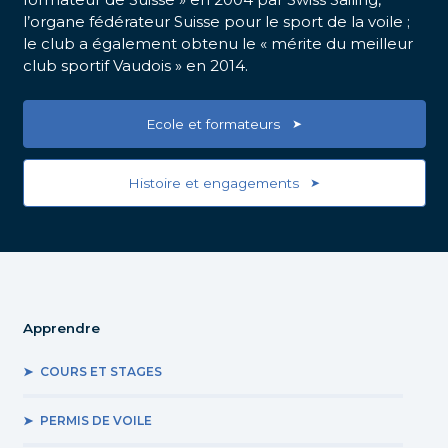
l’organe fédérateur Suisse pour le sport de la voile ;
le club a également obtenu le « mérite du meilleur
club sportif Vaudois » en 2014.
Ecole et formateurs
Histoire et engagements
Apprendre
COURS ET STAGES
PERMIS DE VOILE