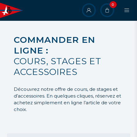
Aller
0
User
au
contenu
account
principal
menu
COMMANDER EN
LIGNE :
COURS, STAGES ET
ACCESSOIRES
Découvrez notre offre de cours, de stages et
d’accessoires. En quelques cliques, réservez et
achetez simplement en ligne l’article de votre
choix.