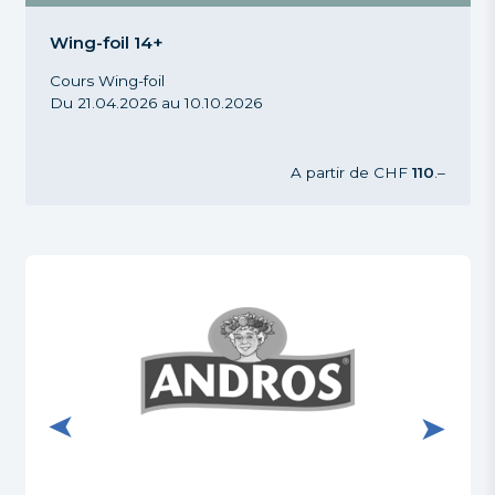
Cours Wing-foil Tout niveau, Wing-foil 14+, Printemps
Automne 2026
Wing-foil 14+
Cours Wing-foil
Du 21.04.2026 au 10.10.2026
A partir de
CHF
110
.–
Visiter le site internet de Andros
Visiter
s-