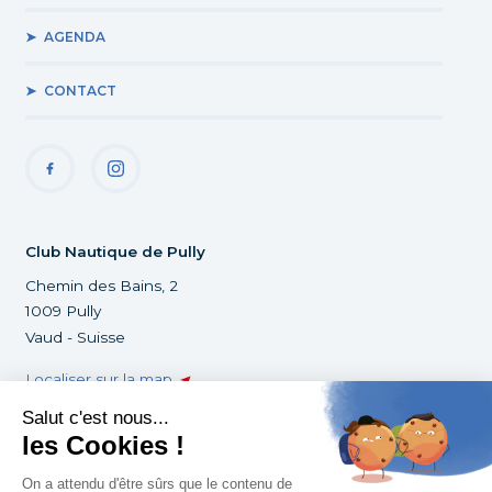
AGENDA
CONTACT
Club Nautique de Pully
Chemin des Bains, 2
1009 Pully
Vaud - Suisse
Localiser sur la map
+41 21 729 88 03
infoclub@cnpully.ch